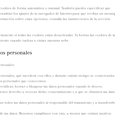
as cookies de forma automática o manual. También puedes especificar que
cambiar los ajustes de tu navegador de Internet para que recibas un mensa
rmación sobre estas opciones, consulta las instrucciones de la sección
amente si todas las cookies están desactivadas. Si borras las cookies de t
iento cuando vuelvas a visitar nuestras webs.
tos personales
ersonales:
personales, qué sucederá con ellos y durante cuánto tiempo se conservarán.
tos personales que conocemos.
ectificar, borrar o bloquear tus datos personales cuando lo desees.
tienes derecho a revocar dicho consentimiento y a que se eliminen tus dato
ar todos tus datos personales al responsable del tratamiento y a transferirl
de tus datos. Nosotros cumplimos con esto, a menos que existan motivos