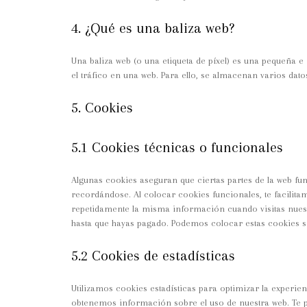
4. ¿Qué es una baliza web?
Una baliza web (o una etiqueta de píxel) es una pequeña e
el tráfico en una web. Para ello, se almacenan varios dato
5. Cookies
5.1 Cookies técnicas o funcionales
Algunas cookies aseguran que ciertas partes de la web fu
recordándose. Al colocar cookies funcionales, te facilitam
repetidamente la misma información cuando visitas nuest
hasta que hayas pagado. Podemos colocar estas cookies s
5.2 Cookies de estadísticas
Utilizamos cookies estadísticas para optimizar la experien
obtenemos información sobre el uso de nuestra web. Te p