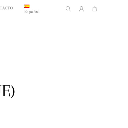
TACTO
Español
UE)