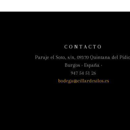
CONTACTO
Paraje el Soto, s/n, 09370 Quintana del Pidio
Burgos · España ·
947 54 51 26
bodega@cillardesilos.es