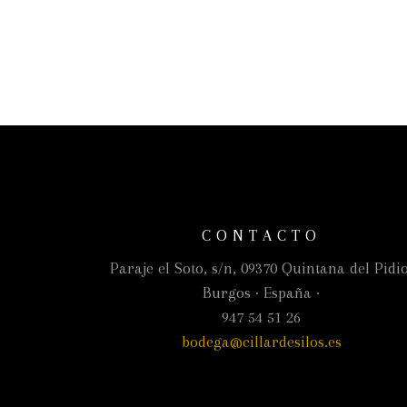
CONTACTO
Paraje el Soto, s/n, 09370 Quintana del Pidio
Burgos · España ·
947 54 51 26
bodega@cillardesilos.es