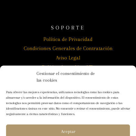
SOPORTE
Política de Privacidad
Condiciones Generales de Contratación
Aviso Legal
Política de cookies (UE)
Gestionar el consentimiento de
las cookies
Para ofrecer las mejores experiencias, utilizamos tecnologías como las cookies para
almacenar y/o acceder a la información del dispositivo. El consentimiento de estas
tecnologías nos permitirá procesar datos como el comportamiento de navegación o las
identificaciones únicas en este sitio. No consentir o retirar el consentimiento, puede afectar
negativamente a ciertas características y funciones.
© 2022 Cillar de Silos. All rights reserved
Aceptar