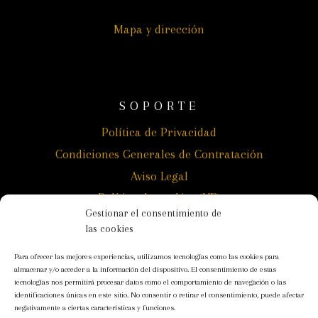
Mapa y dirección
SOPORTE
Política de Privacidad
Condiciones Generales de Contratación
Aviso Legal
Política de cookies (UE)
Gestionar el consentimiento de
las cookies
Para ofrecer las mejores experiencias, utilizamos tecnologías como las cookies para
almacenar y/o acceder a la información del dispositivo. El consentimiento de estas
tecnologías nos permitirá procesar datos como el comportamiento de navegación o las
identificaciones únicas en este sitio. No consentir o retirar el consentimiento, puede afectar
negativamente a ciertas características y funciones.