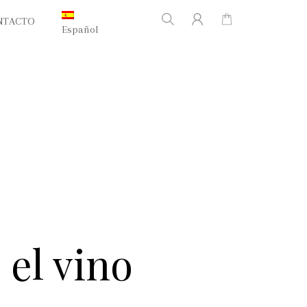
NTACTO
Español
 el vino