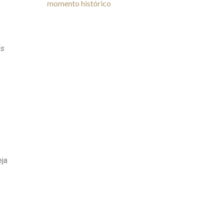
momento histórico
ás
eja