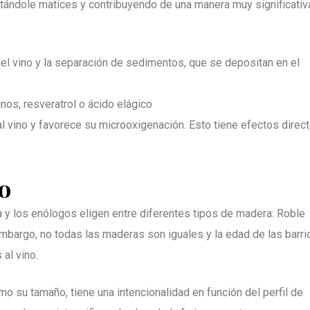
rtándole matices y contribuyendo de una manera muy significativ
n del vino y la separación de sedimentos, que se depositan en el
os, resveratrol o ácido elágico
al vino y favorece su microoxigenación. Esto tiene efectos direc
o
ga y los enólogos eligen entre diferentes tipos de madera: Roble
mbargo, no todas las maderas son iguales y la edad de las barri
 al vino.
omo su tamaño, tiene una intencionalidad en función del perfil de